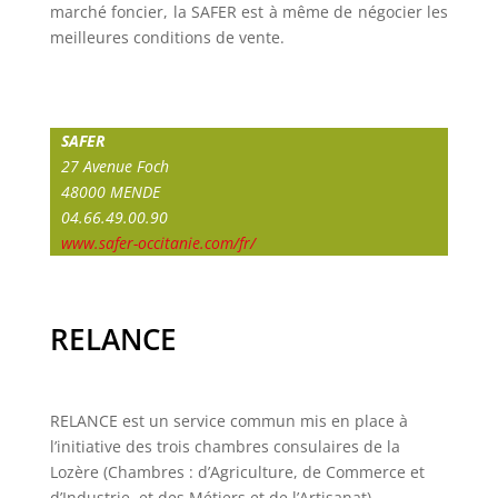
marché foncier, la SAFER est à même de négocier les
meilleures conditions de vente.
SAFER
27 Avenue Foch
48000 MENDE
04.66.49.00.90
www.safer-occitanie.com/fr/
RELANCE
RELANCE est un service commun mis en place à
l’initiative des trois chambres consulaires de la
Lozère (Chambres : d’Agriculture, de Commerce et
d’Industrie, et des Métiers et de l’Artisanat).