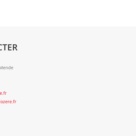
CTER
 Mende
e.fr
lozere.fr