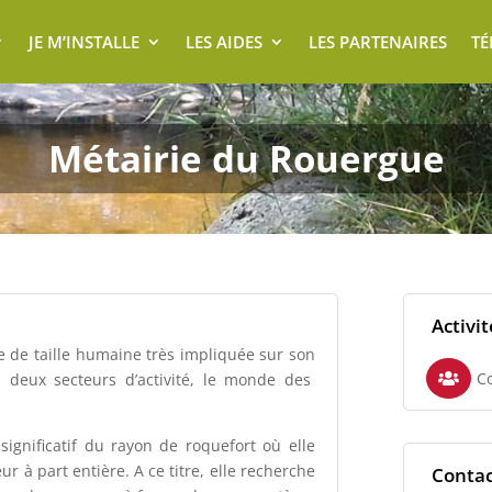
JE M’INSTALLE
LES AIDES
LES PARTENAIRES
T
Métairie du Rouergue
Activit
e de taille humaine très impliquée sur son
C
ns deux secteurs d’activité, le monde des

significatif du rayon de roquefort où elle
 à part entière. A ce titre, elle recherche
Contac