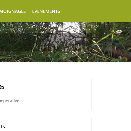
ÉMOIGNAGES
EVÉNEMENTS
és
oopérative
ts