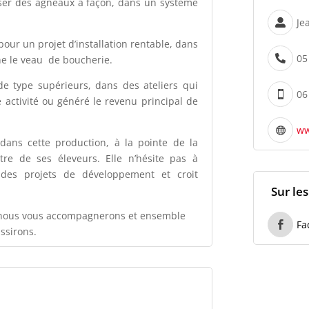
ser des agneaux à façon, dans un système
Je

our un projet d’installation rentable, dans
05
ne le veau de boucherie.

de type supérieurs, dans des ateliers qui
06

activité ou généré le revenu principal de
ww

 dans cette production, à la pointe de la
re de ses éleveurs. Elle n’hésite pas à
 des projets de développement et croit
Sur le
 nous vous accompagnerons et ensemble
Fa

ssirons.