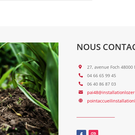
NOUS CONTA
27, avenue Foch 48000

04 66 65 99 45

06 40 86 87 03

pai48@installationlozer

pointaccueilinstallation
