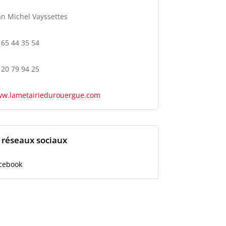
an Michel Vayssettes
 65 44 35 54
 20 79 94 25
w.lametairiedurouergue.com
s réseaux sociaux
cebook